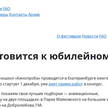
и
FAQ
неры
Контакты
Архив
О фестивале
Новости
FAQ
товится к юбилейно
ошкол «Кинопроба» проводится в Екатеринбурге ежего
о стартует 1 декабря, уже
идет прием работ
в конкурс.
мы покажем свои лучшие подборки — анимационные,
зу на двух площадках: в Парке Маяковского на большом 
 на Добролюбова,19А.