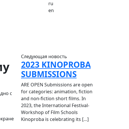
ru
en
Cледующая новость
му
2023 KINOPROBA
SUBMISSIONS
ARE OPEN Submissions are open
for categories: animation, fiction
дно с
and non-fiction short films. In
2023, the International Festival-
Workshop of Film Schools
экране
Kinoproba is celebrating its […]